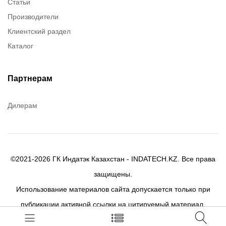
Статьи
Dow Corning
Производители
Chester molecular
Клиентский раздел
Chester Molecular
Каталог
Canon
Denios
Efele
Партнерам
Birkosit
Дилерам
©2021-2026 ГК Индатэк Казахстан - INDATECH.KZ. Все права
защищены.
Использование материалов сайта допускается только при
публикации активной ссылки на цитируемый материал.