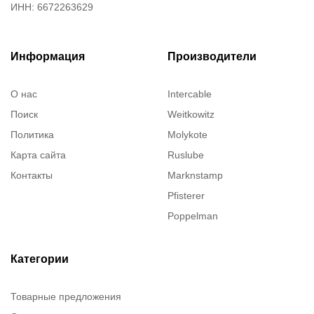
ИНН: 6672263629
Информация
Производители
О нас
Intercable
Поиск
Weitkowitz
Политика
Molykote
Карта сайта
Ruslube
Контакты
Marknstamp
Pfisterer
Poppelman
Justrite
ITT Cannon
Категории
Brady
Товарные предложения
Rusmark