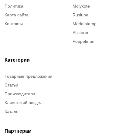
Политика
Molykote
Карта сайта
Ruslube
Контакты
Marknstamp
Pfisterer
Poppelman
Justrite
ITT Cannon
Категории
Brady
Товарные предложения
Rusmark
Статьи
Dow Corning
Производители
Chester molecular
Клиентский раздел
Chester Molecular
Каталог
Canon
Denios
Efele
Партнерам