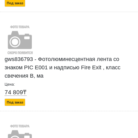
Под заказ
gws836793 - Фотолюминесцентная лента со
знаком PIC Е001 и надписью Fire Exit , класс
свечения В, ма
Цена:
74 809₸
Под заказ