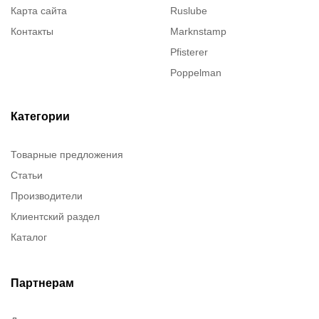
Карта сайта
Ruslube
Контакты
Marknstamp
Pfisterer
Poppelman
Justrite
ITT Cannon
Категории
Brady
Товарные предложения
Rusmark
Статьи
Dow Corning
Производители
Chester molecular
Клиентский раздел
Chester Molecular
Каталог
Canon
Denios
Efele
Партнерам
Birkosit