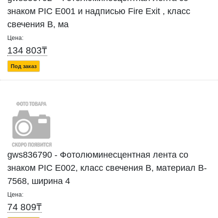
знаком PIC Е001 и надписью Fire Exit , класс
свечения В, ма
Цена:
134 803₸
Под заказ
gws836790 - Фотолюминесцентная лента со
знаком PIC Е002, класс свечения В, материал B-
7568, ширина 4
Цена:
74 809₸