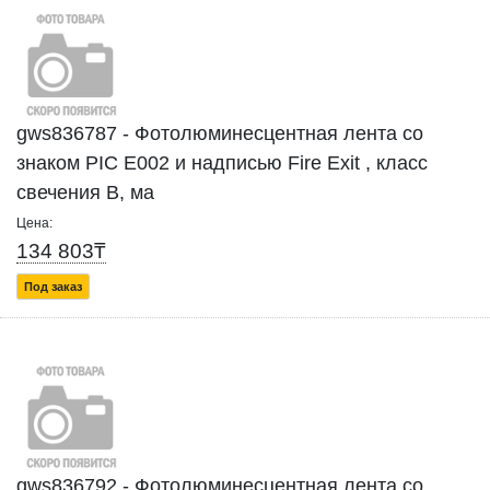
gws836787 - Фотолюминесцентная лента со
знаком PIC Е002 и надписью Fire Exit , класс
свечения В, ма
Цена:
134 803₸
Под заказ
gws836792 - Фотолюминесцентная лента со