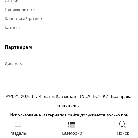
Статьи
Dow Corning
Производители
Chester molecular
Клиентский раздел
Chester Molecular
Каталог
Canon
Denios
Efele
Партнерам
Birkosit
Дилерам
©2021-2026 ГК Индатэк Казахстан - INDATECH.KZ. Все права
защищены.
Использование материалов сайта допускается только при
публикации активной ссылки на цитируемый материал.
Разделы
Категории
Поиск