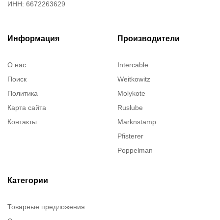
ИНН: 6672263629
Информация
Производители
О нас
Intercable
Поиск
Weitkowitz
Политика
Molykote
Карта сайта
Ruslube
Контакты
Marknstamp
Pfisterer
Poppelman
Justrite
ITT Cannon
Категории
Brady
Товарные предложения
Rusmark