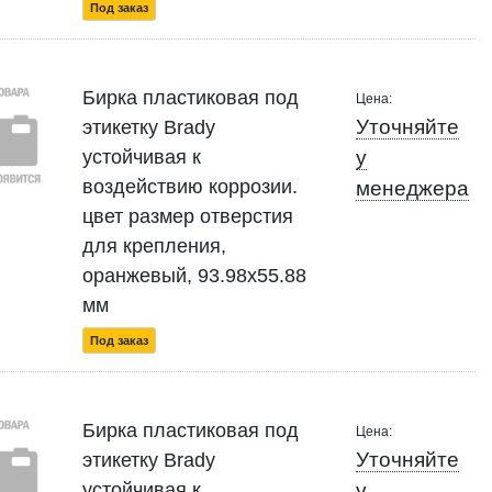
Под заказ
Бирка пластиковая под
Цена:
Уточняйте
этикетку Brady
устойчивая к
у
воздействию коррозии.
менеджера
цвет размер отверстия
для крепления,
оранжевый, 93.98x55.88
мм
Под заказ
Бирка пластиковая под
Цена:
Уточняйте
этикетку Brady
устойчивая к
у