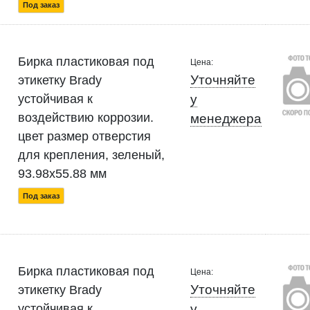
Под заказ
Бирка пластиковая под
Цена:
Уточняйте
этикетку Brady
устойчивая к
у
воздействию коррозии.
менеджера
цвет размер отверстия
для крепления, зеленый,
93.98x55.88 мм
Под заказ
Бирка пластиковая под
Цена:
Уточняйте
этикетку Brady
устойчивая к
у