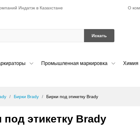
О ко
омпаний Индатэк в Казахстане
Искать
ркираторы
Промышленная маркировка
Химия
ady
Бирки Brady
Бирки под этикетку Brady
 под этикетку Brady