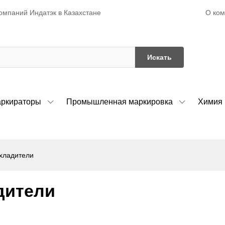
О ко
омпаний Индатэк в Казахстане
Искать
ркираторы
Промышленная маркировка
Химия
хладители
дители