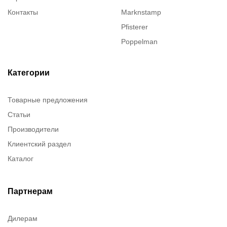
Контакты
Marknstamp
Pfisterer
Poppelman
Justrite
ITT Cannon
Категории
Brady
Товарные предложения
Rusmark
Статьи
Dow Corning
Производители
Chester molecular
Клиентский раздел
Chester Molecular
Каталог
Canon
Denios
Efele
Партнерам
Birkosit
Дилерам