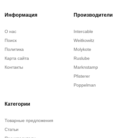
Информация
Производители
О нас
Intercable
Поиск
Weitkowitz
Политика
Molykote
Карта сайта
Ruslube
Контакты
Marknstamp
Pfisterer
Poppelman
Justrite
ITT Cannon
Категории
Brady
Товарные предложения
Rusmark
Статьи
Dow Corning