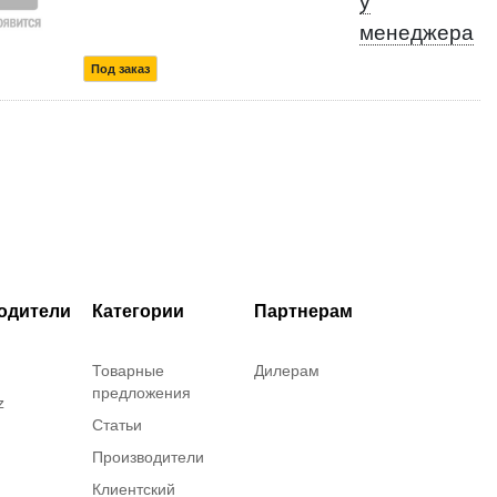
у
менеджера
Под заказ
одители
Категории
Партнерам
Товарные
Дилерам
предложения
z
Статьи
Производители
Клиентский