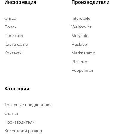
Информация
Производители
О нас
Intercable
Поиск
Weitkowitz
Политика
Molykote
Карта сайта
Ruslube
Контакты
Marknstamp
Pfisterer
Poppelman
Justrite
ITT Cannon
Категории
Brady
Товарные предложения
Rusmark
Статьи
Dow Corning
Производители
Chester molecular
Клиентский раздел
Chester Molecular