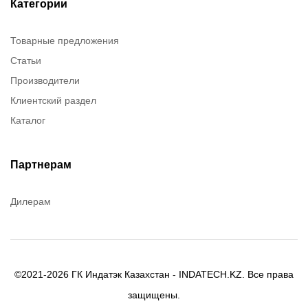
ITT Cannon
Категории
Brady
Товарные предложения
Rusmark
Статьи
Dow Corning
Производители
Chester molecular
Клиентский раздел
Chester Molecular
Каталог
Canon
Denios
Efele
Партнерам
Birkosit
Дилерам
©2021-2026 ГК Индатэк Казахстан - INDATECH.KZ. Все права
защищены.