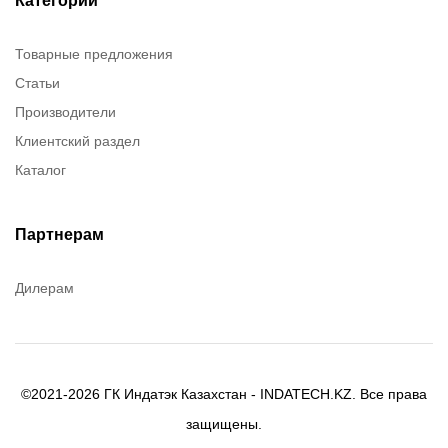
Категории
Brady
Товарные предложения
Rusmark
Статьи
Dow Corning
Производители
Chester molecular
Клиентский раздел
Chester Molecular
Каталог
Canon
Denios
Efele
Партнерам
Birkosit
Дилерам
©2021-2026 ГК Индатэк Казахстан - INDATECH.KZ. Все права
защищены.