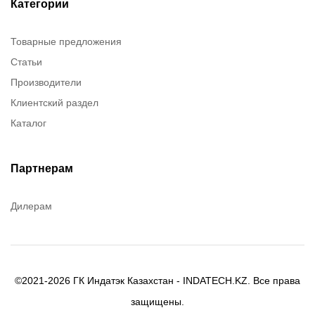
ITT Cannon
Категории
Brady
Товарные предложения
Rusmark
Статьи
Dow Corning
Производители
Chester molecular
Клиентский раздел
Chester Molecular
Каталог
Canon
Denios
Efele
Партнерам
Birkosit
Дилерам
©2021-2026 ГК Индатэк Казахстан - INDATECH.KZ. Все права
защищены.