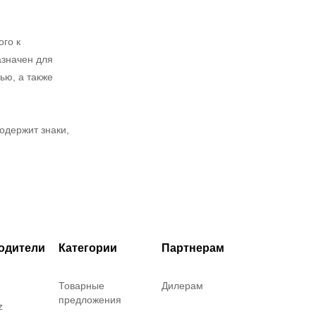
ого к
азначен для
ью, а также
одержит знаки,
одители
Категории
Партнерам
Товарные
Дилерам
предложения
z