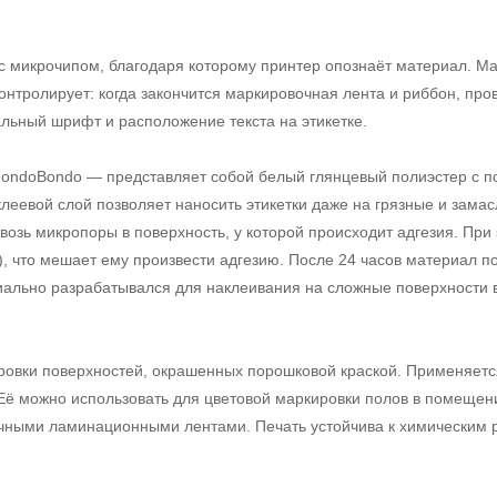
с микрочипом, благодаря которому принтер опознаёт материал. М
онтролирует: когда закончится маркировочная лента и риббон, про
льный шрифт и расположение текста на этикетке.
ondoBondo — представляет собой белый глянцевый полиэстер с 
леевой слой позволяет наносить этикетки даже на грязные и зама
квозь микропоры в поверхность, у которой происходит адгезия. При
а), что мешает ему произвести адгезию. После 24 часов материал 
циально разрабатывался для наклеивания на сложные поверхности в
овки поверхностей, окрашенных порошковой краской. Применяетс
ё можно использовать для цветовой маркировки полов в помещени
ачными ламинационными лентами. Печать устойчива к химическим 