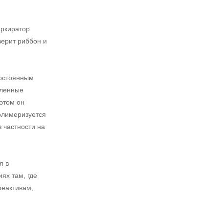
аркиратор
верит риббон и
постоянным
сленные
 этом он
полимеризуется
 частности на
я в
ях там, где
реактивам,