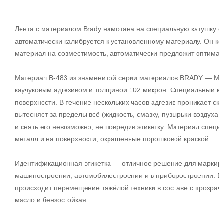
Лента с материалом Brady намотана на специальную катушку 
автоматически калибруется к установленному материалу. Он к
материал на совместимость, автоматически предложит оптима
Материал B-483 из знаменитой серии материалов BRADY — M
каучуковым адгезивом и толщиной 102 микрон. Специальный к
поверхности. В течение нескольких часов адгезив проникает с
вытесняет за пределы всё (жидкость, смазку, пузырьки воздух
и снять его невозможно, не повредив этикетку. Материал спе
металл и на поверхности, окрашенные порошковой краской.
Идентификационная этикетка — отличное решение для маркир
машиностроении, автомобилестроении и в приборостроении. Е
происходит перемещение тяжёлой техники в составе с прозр
масло и бензостойкая.