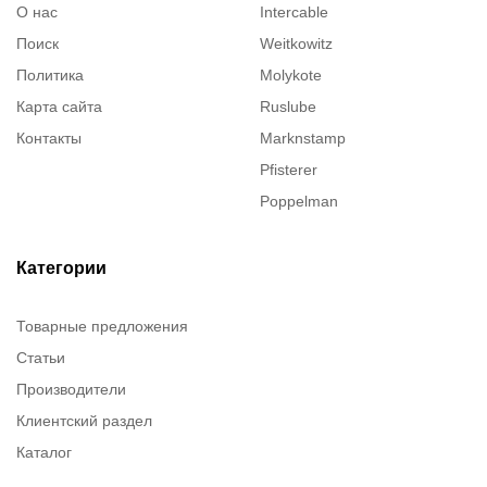
О нас
Intercable
Поиск
Weitkowitz
Политика
Molykote
Карта сайта
Ruslube
Контакты
Marknstamp
Pfisterer
Poppelman
Justrite
ITT Cannon
Категории
Brady
Товарные предложения
Rusmark
Статьи
Dow Corning
Производители
Chester molecular
Клиентский раздел
Chester Molecular
Каталог
Canon
Denios