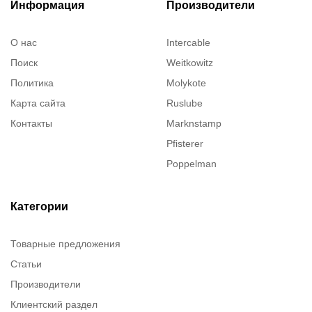
Информация
Производители
О нас
Intercable
Поиск
Weitkowitz
Политика
Molykote
Карта сайта
Ruslube
Контакты
Marknstamp
Pfisterer
Poppelman
Justrite
ITT Cannon
Категории
Brady
Товарные предложения
Rusmark
Статьи
Dow Corning
Производители
Chester molecular
Клиентский раздел
Chester Molecular