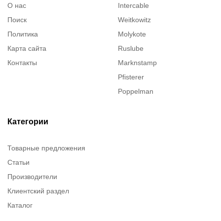
О нас
Intercable
Поиск
Weitkowitz
Политика
Molykote
Карта сайта
Ruslube
Контакты
Marknstamp
Pfisterer
Poppelman
Justrite
ITT Cannon
Категории
Brady
Товарные предложения
Rusmark
Статьи
Dow Corning
Производители
Chester molecular
Клиентский раздел
Chester Molecular
Каталог
Canon
Denios