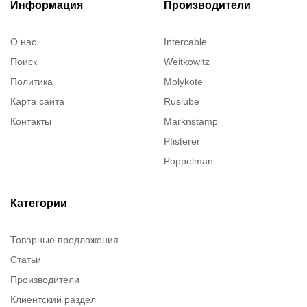
Информация
Производители
О нас
Intercable
Поиск
Weitkowitz
Политика
Molykote
Карта сайта
Ruslube
Контакты
Marknstamp
Pfisterer
Poppelman
Justrite
ITT Cannon
Категории
Brady
Товарные предложения
Rusmark
Статьи
Dow Corning
Производители
Chester molecular
Клиентский раздел
Chester Molecular