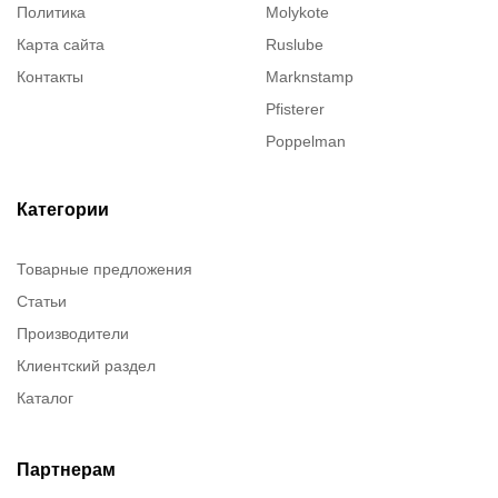
Политика
Molykote
Карта сайта
Ruslube
Контакты
Marknstamp
Pfisterer
Poppelman
Justrite
ITT Cannon
Категории
Brady
Товарные предложения
Rusmark
Статьи
Dow Corning
Производители
Chester molecular
Клиентский раздел
Chester Molecular
Каталог
Canon
Denios
Efele
Партнерам
Birkosit