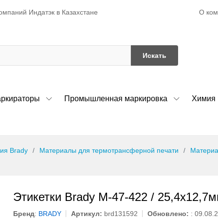
О ко
омпаний Индатэк в Казахстане
Искать
ркираторы
Промышленная маркировка
Химия
ия Brady
Материалы для термотрансферной печати
Материа
Этикетки Brady M-47-422 / 25,4x12,7м
Бренд
:
BRADY
Артикул:
brd131592
Обновлено:
: 09.08.