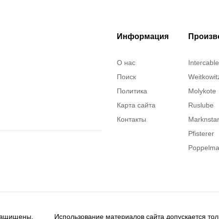
Информация
Произв
О нас
Intercable
Поиск
Weitkowit
Политика
Molykote
Карта сайта
Ruslube
Контакты
Marknst
Pfisterer
Poppelm
Justrite
ITT Cann
Brady
Rusmark
 защищены.
Использование материалов сайта допускается тол
Dow Corn