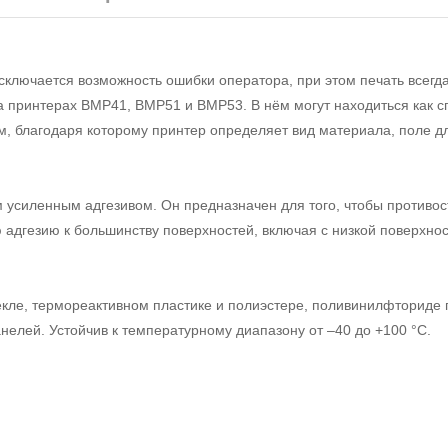
ключается возможность ошибки оператора, при этом печать всегд
на принтерах BMP41, BMP51 и BMP53. В нём могут находиться как 
м, благодаря которому принтер определяет вид материала, поле дл
усиленным адгезивом. Он предназначен для того, чтобы противос
адгезию к большинству поверхностей, включая с низкой поверхно
кле, термореактивном пластике и полиэстере, поливинилфториде 
нелей. Устойчив к температурному диапазону от –40 до +100 °С.