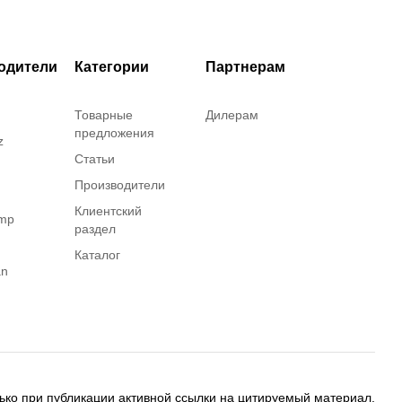
одители
Категории
Партнерам
Товарные
Дилерам
предложения
z
Статьи
Производители
Клиентский
amp
раздел
Каталог
an
on
ько при публикации активной ссылки на цитируемый материал.
ing