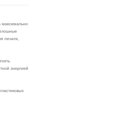
а максимально
сплошные
я печати,
тоять
стной энергией
пластиковых