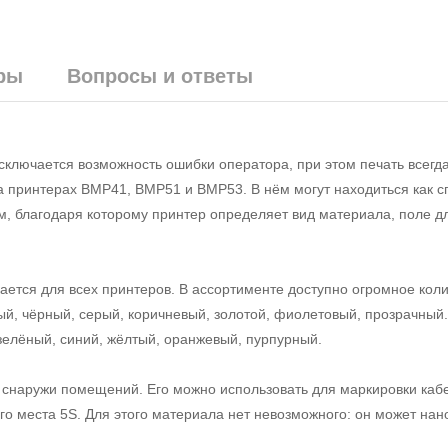
ры
Вопросы и ответы
ключается возможность ошибки оператора, при этом печать всегд
на принтерах BMP41, BMP51 и BMP53. В нём могут находиться как 
м, благодаря которому принтер определяет вид материала, поле дл
тся для всех принтеров. В ассортименте доступно огромное коли
вый, чёрный, серый, коричневый, золотой, фиолетовый, прозрачный
 зелёный, синий, жёлтый, оранжевый, пурпурный.
 снаружи помещений. Его можно использовать для маркировки кабе
го места 5S. Для этого материала нет невозможного: он может нан
.