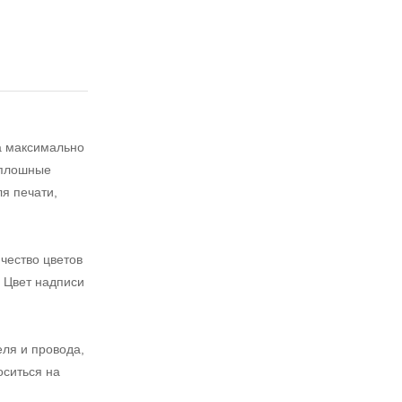
а максимально
сплошные
я печати,
чество цветов
. Цвет надписи
ля и провода,
оситься на