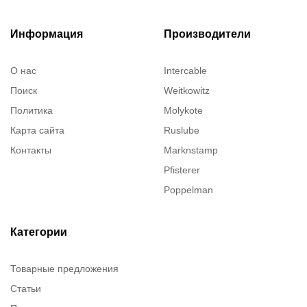
Информация
Производители
О нас
Intercable
Поиск
Weitkowitz
Политика
Molykote
Карта сайта
Ruslube
Контакты
Marknstamp
Pfisterer
Poppelman
Justrite
ITT Cannon
Категории
Brady
Товарные предложения
Rusmark
Статьи
Dow Corning