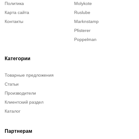
Политика
Molykote
Карта сайта
Ruslube
Контакты
Marknstamp
Pfisterer
Poppelman
Justrite
ITT Cannon
Категории
Brady
Товарные предложения
Rusmark
Статьи
Dow Corning
Производители
Chester molecular
Клиентский раздел
Chester Molecular
Каталог
Canon
Denios
Efele
Партнерам
Birkosit