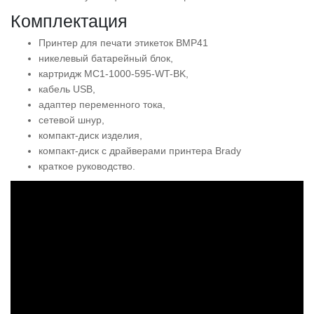
Комплектация
Принтер для печати этикеток BMP41
никелевый батарейный блок,
картридж MC1-1000-595-WT-BK,
кабель USB,
адаптер переменного тока,
сетевой шнур,
компакт-диск изделия,
компакт-диск с драйверами принтера Brady
краткое руководство.