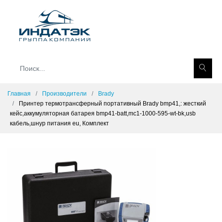
Главная
Производители
Brady
Принтер термотрансферный портативный Brady bmp41,: жесткий
кейс,аккумуляторная батарея bmp41-batt,mc1-1000-595-wt-bk,usb
кабель,шнур питания eu, Комплект