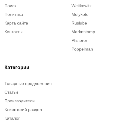
Поиск
Weitkowitz
Политика
Molykote
Карта сайта
Ruslube
Контакты
Marknstamp
Pfisterer
Poppelman
Justrite
ITT Cannon
Категории
Brady
Товарные предложения
Rusmark
Статьи
Dow Corning
Производители
Chester molecular
Клиентский раздел
Chester Molecular
Каталог
Canon
Denios