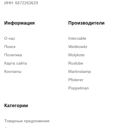
ИНН: 6672263629
Информация
Производители
О нас
Intercable
Поиск
Weitkowitz
Политика
Molykote
Карта сайта
Ruslube
Контакты
Marknstamp
Pfisterer
Poppelman
Justrite
ITT Cannon
Категории
Brady
Товарные предложения
Rusmark