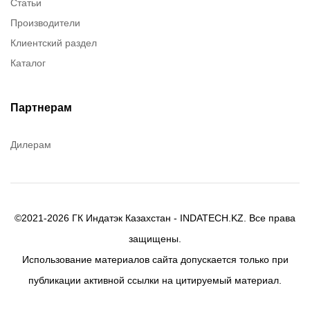
Статьи
Dow Corning
Производители
Chester molecular
Клиентский раздел
Chester Molecular
Каталог
Canon
Denios
Efele
Партнерам
Birkosit
Дилерам
©2021-2026 ГК Индатэк Казахстан - INDATECH.KZ. Все права
защищены.
Использование материалов сайта допускается только при
публикации активной ссылки на цитируемый материал.