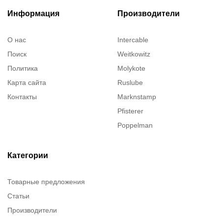
Информация
Производители
О нас
Intercable
Поиск
Weitkowitz
Политика
Molykote
Карта сайта
Ruslube
Контакты
Marknstamp
Pfisterer
Poppelman
Justrite
ITT Cannon
Категории
Brady
Товарные предложения
Rusmark
Статьи
Dow Corning
Производители
Chester molecular