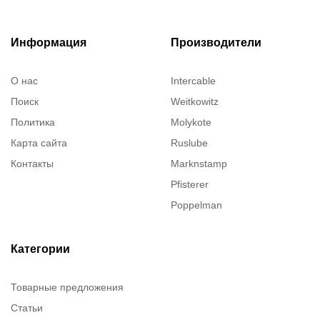
Информация
Производители
О нас
Intercable
Поиск
Weitkowitz
Политика
Molykote
Карта сайта
Ruslube
Контакты
Marknstamp
Pfisterer
Poppelman
Justrite
ITT Cannon
Категории
Brady
Товарные предложения
Rusmark
Статьи
Dow Corning