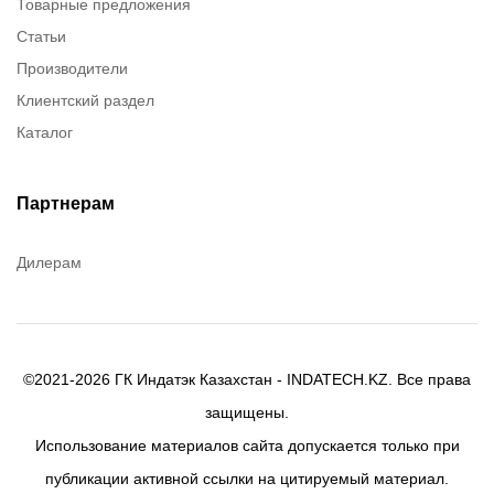
Товарные предложения
Rusmark
Статьи
Dow Corning
Производители
Chester molecular
Клиентский раздел
Chester Molecular
Каталог
Canon
Denios
Efele
Партнерам
Birkosit
Дилерам
©2021-2026 ГК Индатэк Казахстан - INDATECH.KZ. Все права
защищены.
Использование материалов сайта допускается только при
публикации активной ссылки на цитируемый материал.