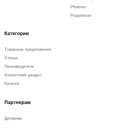
Pfisterer
Poppelman
Justrite
ITT Cannon
Категории
Brady
Товарные предложения
Rusmark
Статьи
Dow Corning
Производители
Chester molecular
Клиентский раздел
Chester Molecular
Каталог
Canon
Denios
Efele
Партнерам
Birkosit
Дилерам