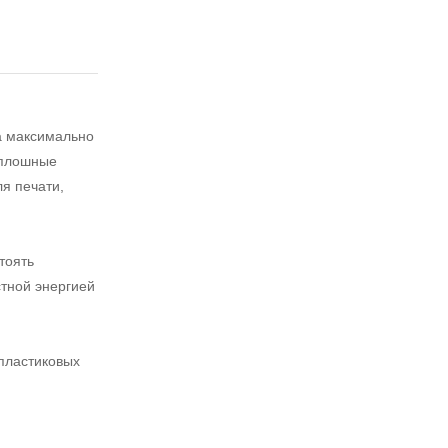
а максимально
сплошные
я печати,
тоять
стной энергией
пластиковых