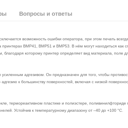
ры
Вопросы и ответы
ключается возможность ошибки оператора, при этом печать всегд
на принтерах BMP41, BMP51 и BMP53. В нём могут находиться как 
м, благодаря которому принтер определяет вид материала, поле дл
усиленным адгезивом. Он предназначен для того, чтобы противос
адгезию к большинству поверхностей, включая с низкой поверхно
кле, термореактивном пластике и полиэстере, поливинилфториде 
нелей. Устойчив к температурному диапазону от –40 до +100 °С.