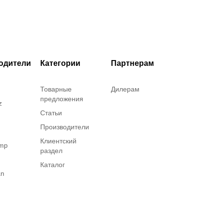
одители
Категории
Партнерам
Товарные
Дилерам
предложения
z
Статьи
Производители
Клиентский
amp
раздел
Каталог
an
on