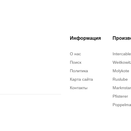
Информация
Произв
О нас
Intercable
Поиск
Weitkowit
Политика
Molykote
Карта сайта
Ruslube
Контакты
Marknst
Pfisterer
Poppelm
Justrite
ITT Cann
Brady