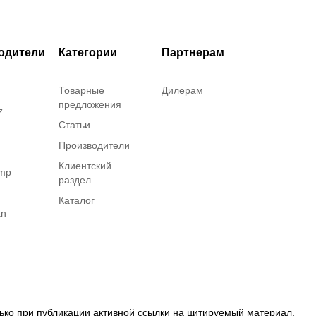
одители
Категории
Партнерам
Товарные
Дилерам
предложения
z
Статьи
Производители
Клиентский
amp
раздел
Каталог
an
on
ько при публикации активной ссылки на цитируемый материал.
ing