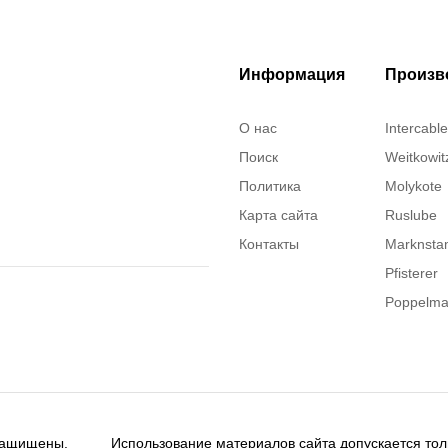
Информация
Произв
О нас
Intercable
Поиск
Weitkowit
Политика
Molykote
Карта сайта
Ruslube
Контакты
Marknst
Pfisterer
Poppelm
Justrite
ITT Cann
Brady
Rusmark
 защищены.
Использование материалов сайта допускается тол
Dow Corn