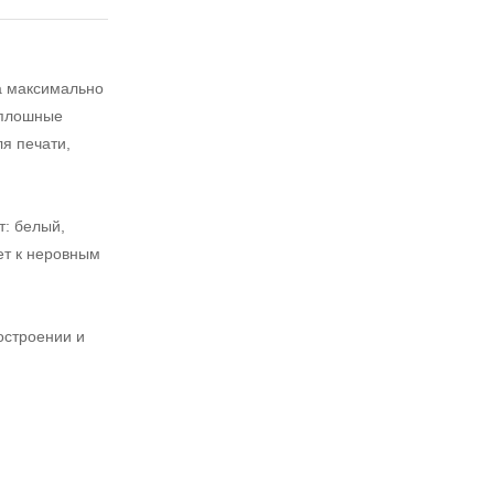
а максимально
сплошные
я печати,
: белый,
ет к неровным
остроении и