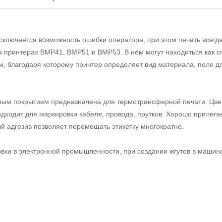
ключается возможность ошибки оператора, при этом печать всегд
на принтерах BMP41, BMP51 и BMP53. В нём могут находиться как 
м, благодаря которому принтер определяет вид материала, поле дл
ым покрытием предназначена для термотрансферной печати. Цвет
дходит для маркировки кабеля, провода, прутков. Хорошо прилега
 адгезив позволяет перемещать этикетку многократно.
вки в электронной промышленности, при создании жгутов в машин