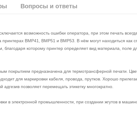
ры
Вопросы и ответы
ключается возможность ошибки оператора, при этом печать всегд
на принтерах BMP41, BMP51 и BMP53. В нём могут находиться как 
м, благодаря которому принтер определяет вид материала, поле дл
ым покрытием предназначена для термотрансферной печати. Цвет
дходит для маркировки кабеля, провода, прутков. Хорошо прилега
 адгезив позволяет перемещать этикетку многократно.
вки в электронной промышленности, при создании жгутов в машин