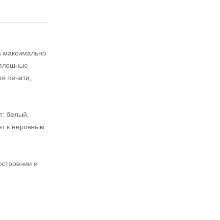
а максимально
сплошные
я печати,
: белый,
ет к неровным
остроении и