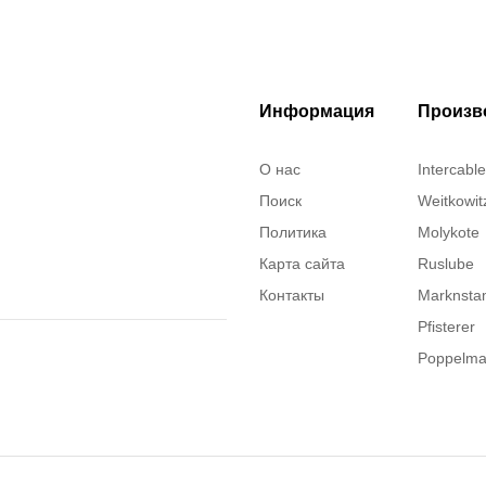
Информация
Произв
О нас
Intercable
Поиск
Weitkowit
Политика
Molykote
Карта сайта
Ruslube
Контакты
Marknst
Pfisterer
Poppelm
Justrite
ITT Cann
Brady
Rusmark