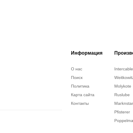
Информация
Произв
О нас
Intercable
Поиск
Weitkowit
Политика
Molykote
Карта сайта
Ruslube
Контакты
Marknst
Pfisterer
Poppelm
Justrite