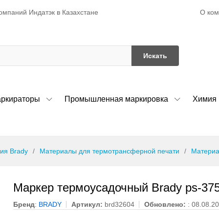
О ко
омпаний Индатэк в Казахстане
Искать
ркираторы
Промышленная маркировка
Химия
ия Brady
Материалы для термотрансферной печати
Материа
Маркер термоусадочный Brady ps-37
Бренд
:
BRADY
Артикул:
brd32604
Обновлено:
: 08.08.2