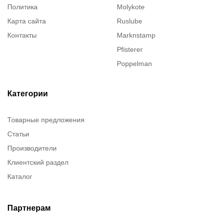
Политика
Molykote
Карта сайта
Ruslube
Контакты
Marknstamp
Pfisterer
Poppelman
Justrite
ITT Cannon
Категории
Brady
Товарные предложения
Rusmark
Статьи
Dow Corning
Производители
Chester molecular
Клиентский раздел
Chester Molecular
Каталог
Canon
Denios
Efele
Партнерам