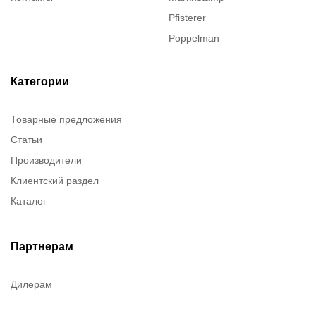
Pfisterer
Poppelman
Justrite
ITT Cannon
Категории
Brady
Товарные предложения
Rusmark
Статьи
Dow Corning
Производители
Chester molecular
Клиентский раздел
Chester Molecular
Каталог
Canon
Denios
Efele
Партнерам
Birkosit
Дилерам