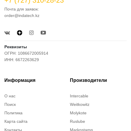
+7 (727) 310-28-23
Почта для заявок:
order@indatech.kz
Реквизиты
ОГРН: 1086672005914
ИНН: 6672263629
Информация
Производители
О нас
Intercable
Поиск
Weitkowitz
Политика
Molykote
Карта сайта
Ruslube
Контакты
Marknstamp