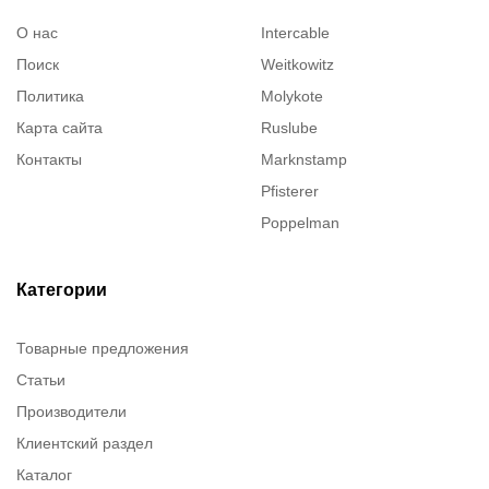
О нас
Intercable
Поиск
Weitkowitz
Политика
Molykote
Карта сайта
Ruslube
Контакты
Marknstamp
Pfisterer
Poppelman
Justrite
ITT Cannon
Категории
Brady
Товарные предложения
Rusmark
Статьи
Dow Corning
Производители
Chester molecular
Клиентский раздел
Chester Molecular
Каталог
Canon