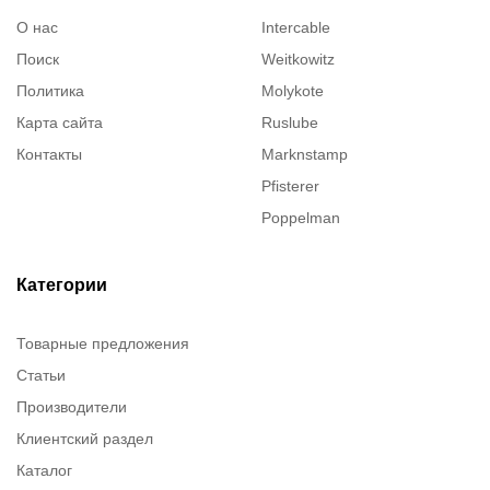
О нас
Intercable
Поиск
Weitkowitz
Политика
Molykote
Карта сайта
Ruslube
Контакты
Marknstamp
Pfisterer
Poppelman
Justrite
ITT Cannon
Категории
Brady
Товарные предложения
Rusmark
Статьи
Dow Corning
Производители
Chester molecular
Клиентский раздел
Chester Molecular
Каталог
Canon