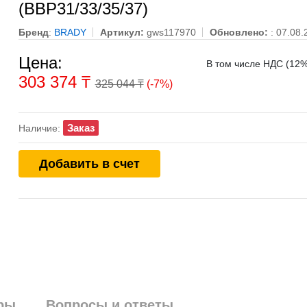
(BBP31/33/35/37)
Бренд
:
BRADY
Артикул:
gws117970
Обновлено:
: 07.08.
Цена:
В том числе НДС (12%
303 374
₸
325 044 ₸
(-7%)
Заказ
Наличие:
Добавить в счет
ры
Вопросы и ответы