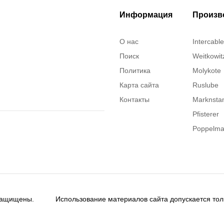
Информация
Произв
О нас
Intercable
Поиск
Weitkowit
Политика
Molykote
Карта сайта
Ruslube
Контакты
Marknst
Pfisterer
Poppelm
Justrite
ITT Cann
Brady
Rusmark
 защищены.
Использование материалов сайта допускается тол
Dow Corn
Chester m