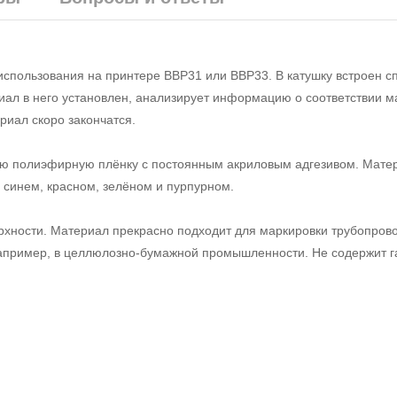
использования на принтере BBP31 или BBP33. В катушку встроен 
риал в него установлен, анализирует информацию о соответствии м
риал скоро закончатся.
ую полиэфирную плёнку с постоянным акриловым адгезивом. Мате
, синем, красном, зелёном и пурпурном.
рхности. Материал прекрасно подходит для маркировки трубопрово
апример, в целлюлозно-бумажной промышленности. Не содержит г