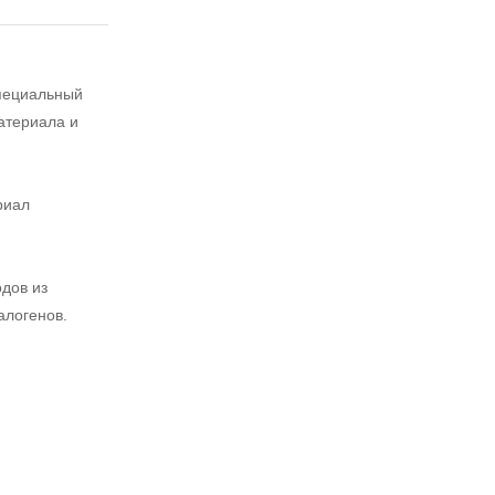
специальный
атериала и
риал
дов из
алогенов.