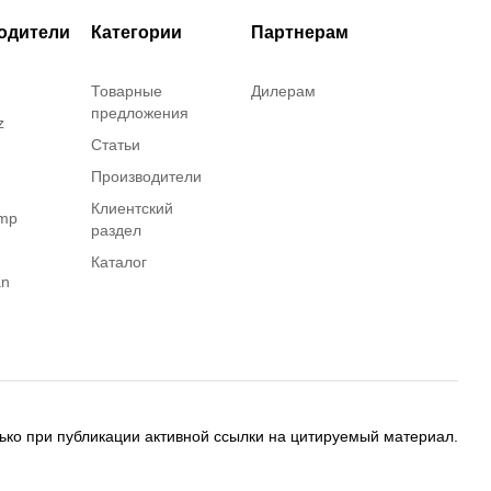
одители
Категории
Партнерам
Товарные
Дилерам
предложения
z
Статьи
Производители
Клиентский
amp
раздел
Каталог
an
on
ько при публикации активной ссылки на цитируемый материал.
ing
olecular