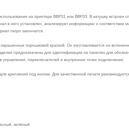
использования на принтере BBP31 или BBP33. В катушку встроен 
риал в него установлен, анализирует информацию о соответствии м
риал скоро закончатся.
 окрашенные порошковой краской. Он изготавливается на вспененн
 изделия предназначены для идентификации на панелях для обозна
 управления, переключателей и внутренних точек подключения.
ля крепления под кнопки. Для качественной печати рекомендуетс
асный, зелёный.