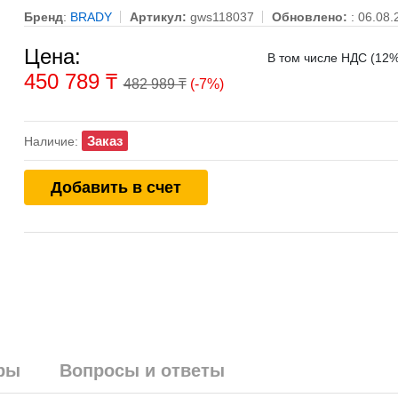
Бренд
:
BRADY
Артикул:
gws118037
Обновлено:
: 06.08.
Цена:
В том числе НДС (12%
450 789
₸
482 989 ₸
(-7%)
Заказ
Наличие:
Добавить в счет
ры
Вопросы и ответы