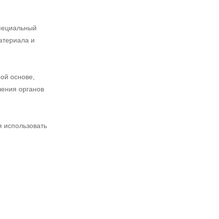
специальный
атериала и
ой основе,
чения органов
я использовать