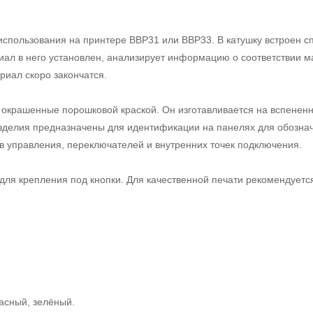
использования на принтере BBP31 или BBP33. В катушку встроен 
риал в него установлен, анализирует информацию о соответствии м
риал скоро закончатся.
 окрашенные порошковой краской. Он изготавливается на вспененн
 изделия предназначены для идентификации на панелях для обозна
 управления, переключателей и внутренних точек подключения.
ля крепления под кнопки. Для качественной печати рекомендуетс
асный, зелёный.