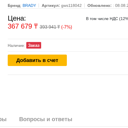
Бренд
:
BRADY
Артикул:
gws118042
Обновлено:
: 08.08.
Цена:
В том числе НДС (12%
367 679
₸
393 941 ₸
(-7%)
Заказ
Наличие:
Добавить в счет
ры
Вопросы и ответы