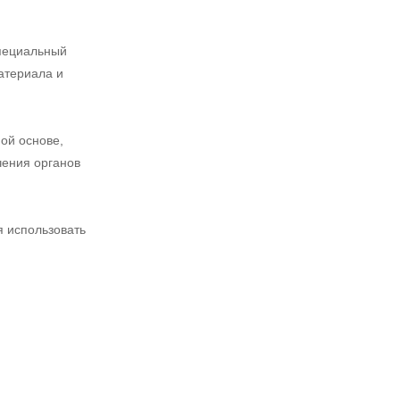
специальный
атериала и
ой основе,
чения органов
я использовать