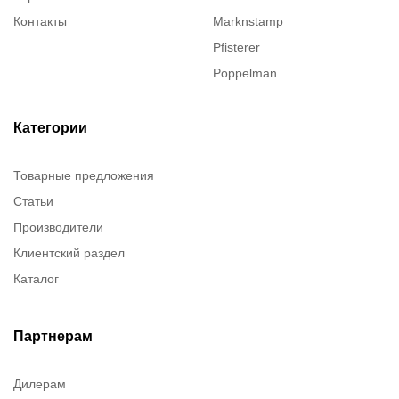
Контакты
Marknstamp
Pfisterer
Poppelman
Justrite
ITT Cannon
Категории
Brady
Товарные предложения
Rusmark
Статьи
Dow Corning
Производители
Chester molecular
Клиентский раздел
Chester Molecular
Каталог
Canon
Denios
Efele
Партнерам
Birkosit
Дилерам