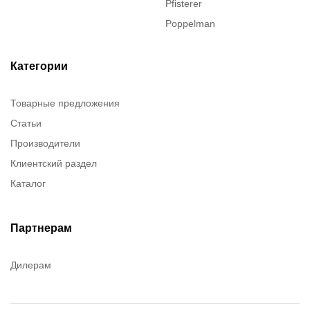
Pfisterer
Poppelman
Justrite
ITT Cannon
Категории
Brady
Товарные предложения
Rusmark
Статьи
Dow Corning
Производители
Chester molecular
Клиентский раздел
Chester Molecular
Каталог
Canon
Denios
Efele
Партнерам
Birkosit
Дилерам