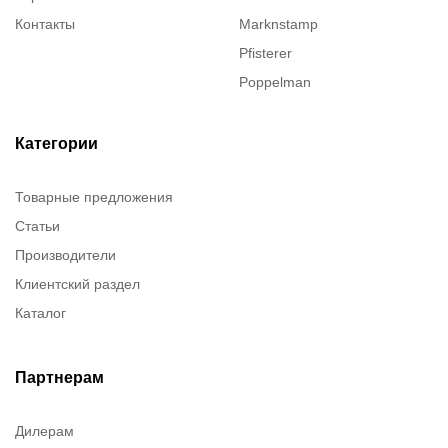
Контакты
Marknstamp
Pfisterer
Poppelman
Justrite
ITT Cannon
Категории
Brady
Товарные предложения
Rusmark
Статьи
Dow Corning
Производители
Chester molecular
Клиентский раздел
Chester Molecular
Каталог
Canon
Denios
Efele
Партнерам
Birkosit
Дилерам