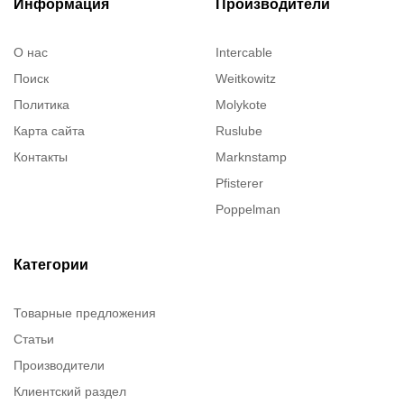
Информация
Производители
О нас
Intercable
Поиск
Weitkowitz
Политика
Molykote
Карта сайта
Ruslube
Контакты
Marknstamp
Pfisterer
Poppelman
Justrite
ITT Cannon
Категории
Brady
Товарные предложения
Rusmark
Статьи
Dow Corning
Производители
Chester molecular
Клиентский раздел
Chester Molecular