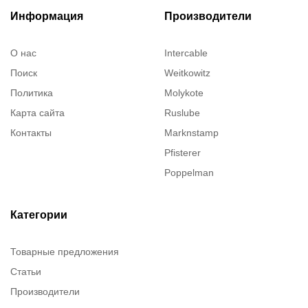
Информация
Производители
О нас
Intercable
Поиск
Weitkowitz
Политика
Molykote
Карта сайта
Ruslube
Контакты
Marknstamp
Pfisterer
Poppelman
Justrite
ITT Cannon
Категории
Brady
Товарные предложения
Rusmark
Статьи
Dow Corning
Производители
Chester molecular