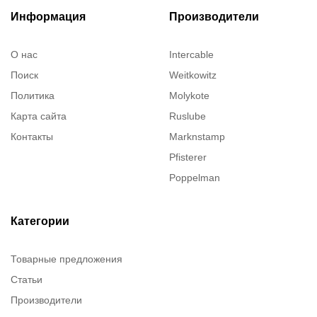
Информация
Производители
О нас
Intercable
Поиск
Weitkowitz
Политика
Molykote
Карта сайта
Ruslube
Контакты
Marknstamp
Pfisterer
Poppelman
Justrite
ITT Cannon
Категории
Brady
Товарные предложения
Rusmark
Статьи
Dow Corning
Производители
Chester molecular