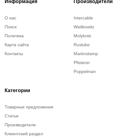
Информация
Производители
О нас
Intercable
Поиск
Weitkowitz
Политика
Molykote
Карта сайта
Ruslube
Контакты
Marknstamp
Pfisterer
Poppelman
Justrite
ITT Cannon
Категории
Brady
Товарные предложения
Rusmark
Статьи
Dow Corning
Производители
Chester molecular
Клиентский раздел
Chester Molecular