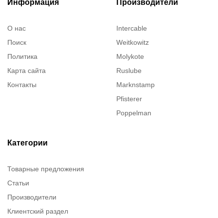
Информация
Производители
О нас
Intercable
Поиск
Weitkowitz
Политика
Molykote
Карта сайта
Ruslube
Контакты
Marknstamp
Pfisterer
Poppelman
Justrite
ITT Cannon
Категории
Brady
Товарные предложения
Rusmark
Статьи
Dow Corning
Производители
Chester molecular
Клиентский раздел
Chester Molecular