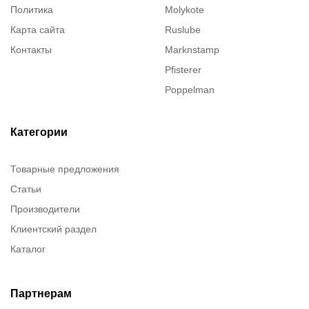
Политика
Molykote
Карта сайта
Ruslube
Контакты
Marknstamp
Pfisterer
Poppelman
Justrite
ITT Cannon
Категории
Brady
Товарные предложения
Rusmark
Статьи
Dow Corning
Производители
Chester molecular
Клиентский раздел
Chester Molecular
Каталог
Canon
Denios
Efele
Партнерам